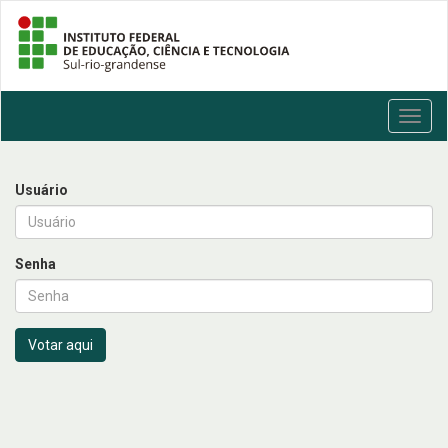
Toggl
navig
Usuário
Senha
Votar aqui